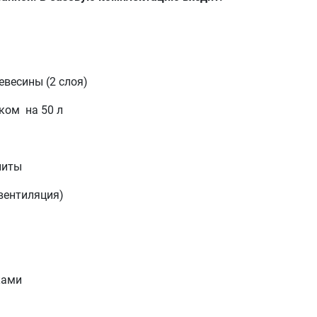
весины (2 слоя)
ком на 50 л
литы
вентиляция)
ками