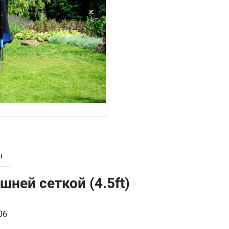
ы
ешней сеткой (4.5ft)
06