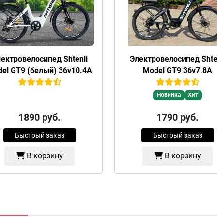
ектровелосипед Shtenli
Электровелосипед Shte
el GT9 (белый) 36v10.4А
Model GT9 36v7.8А
Новинка
Хит
1890
руб.
1790
руб.
Быстрый заказ
Быстрый заказ
В корзину
В корзину