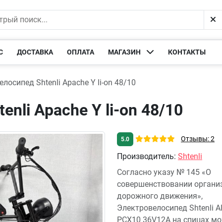
С
ДОСТАВКА
ОПЛАТА
МАГАЗИН
КОНТАКТЫ
лосипед Shtenli Apache Y li-on 48/10
nli Apache Y li-on 48/10
Отзывы: 2
5.0
Производитель
:
Shtenli
Согласно указу № 145 «О
совершенствовании органи
дорожного движения»,
Электровелосипед Shtenli Al
PCX10 36V12А на спицах м