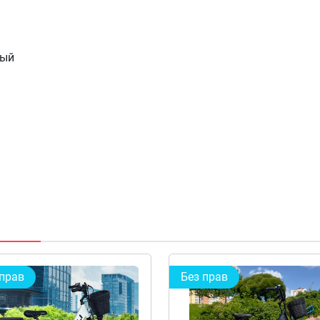
вый
 прав
Без прав