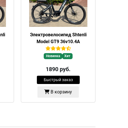
nli
Электровелосипед Shtenli
Model GT9 36v10.4А
Новинка
Хит
1890
руб.
Быстрый заказ
В корзину