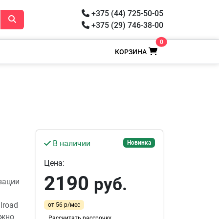
+375 (44) 725-50-05
+375 (29) 746-38-00
0
КОРЗИНА
В наличии
Новинка
Цена:
2190
руб.
зации
lroad
от 56 р/мес
ожно
Рассчитать рассрочку