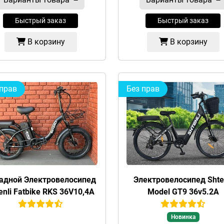
Быстрый заказ
Быстрый заказ
В корзину
В корзину
 прав
Без прав
адной Электровелосипед
Электровелосипед Shte
enli Fatbike RKS 36V10,4А
Model GT9 36v5.2А
Новинка