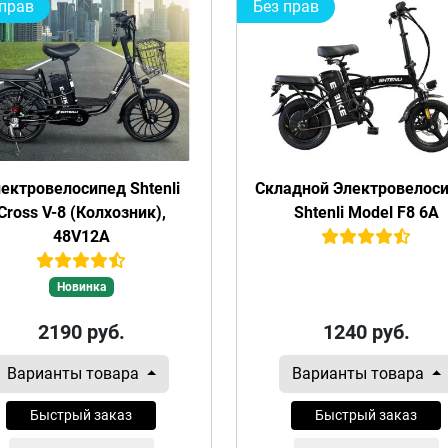
 прав
Без прав
ектровелосипед Shtenli
Складной Электровелос
Cross V-8 (Колхозник),
Shtenli Model F8 6A
48V12A
Новинка
2190
руб.
1240
руб.
Варианты товара
Варианты товара
Быстрый заказ
Быстрый заказ