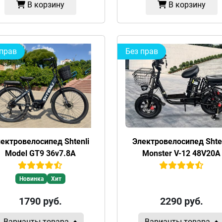
В корзину
В корзину
 прав
Без прав
ектровелосипед Shtenli
Электровелосипед Shte
Model GT9 36v7.8А
Monster V-12 48V20A
Новинка
Хит
1790
руб.
2290
руб.
Варианты товара
Варианты товара