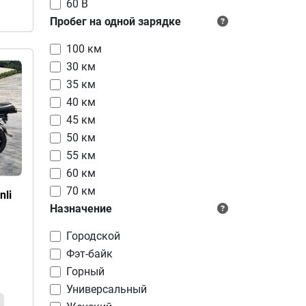
60 В
Пробег на одной зарядке
100 км
30 км
35 км
40 км
45 км
50 км
55 км
60 км
70 км
nli
Назначение
Городской
Фэт-байк
Горный
Универсальный