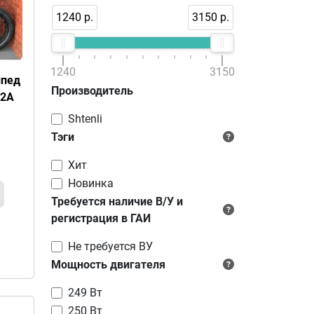
1240 р.
3150 р.
1240
3150
ипед
Производитель
12А
Shtenli
Тэги
Хит
Новинка
Требуется наличие В/У и
регистрация в ГАИ
Не требуется ВУ
Мощность двигателя
249 Вт
250 Вт