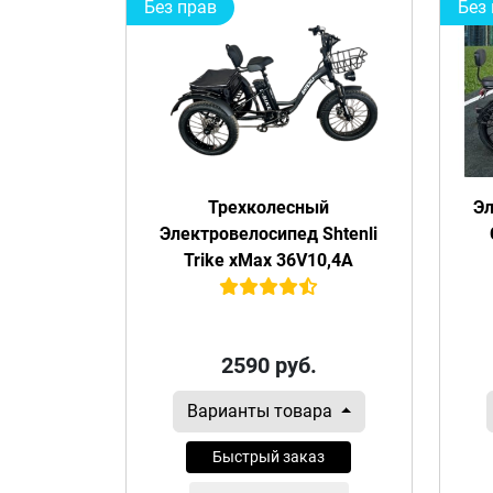
Без прав
Без
Трехколесный
Эл
Электровелосипед Shtenli
Trike xMax 36V10,4A
2590
руб.
Варианты товара
Быстрый заказ