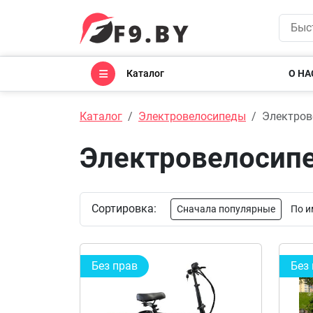
Каталог
О НА
Каталог
Электровелосипеды
Электров
Электровелосипе
Сортировка:
Сначала популярные
По и
Без прав
Без