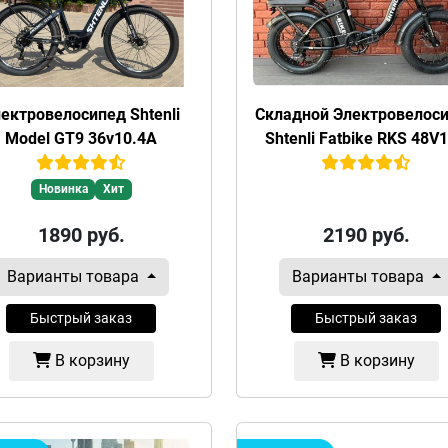
ектровелосипед Shtenli
Складной Электровелос
Model GT9 36v10.4А
Shtenli Fatbike RKS 48V
Новинка
Хит
1890
руб.
2190
руб.
Варианты товара
Варианты товара
Быстрый заказ
Быстрый заказ
В корзину
В корзину