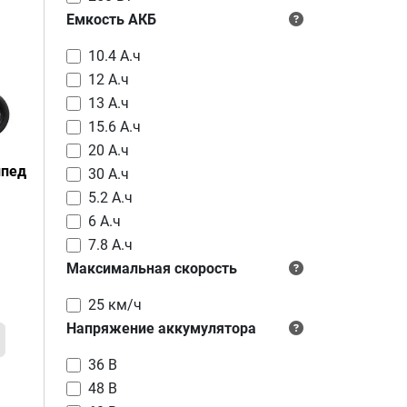
Емкость АКБ
10.4 А.ч
12 А.ч
13 А.ч
15.6 А.ч
20 А.ч
ипед
30 А.ч
5.2 А.ч
6 А.ч
7.8 А.ч
Максимальная скорость
25 км/ч
Напряжение аккумулятора
36 В
48 В