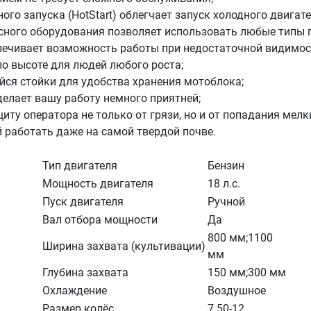
го запуска (HotStart) облегчает запуск холодного двигате
сного оборудования позволяет использовать любые типы п
печивает возможность работы при недостаточной видимос
о высоте для людей любого роста;
ся стойки для удобства хранения мотоблока;
елает вашу работу немного приятней;
ту оператора не только от грязи, но и от попадания мелк
й работать даже на самой твердой почве.
Тип двигателя
Бензин
Мощность двигателя
18 л.с.
Пуск двигателя
Ручной
Вал отбора мощности
Да
800 мм;1100
Ширина захвата (культивации)
мм
Глубина захвата
150 мм;300 мм
Охлаждение
Воздушное
Размер колёс
7.50-12