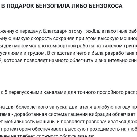
 В ПОДАРОК БЕНЗОПИЛА ЛИБО БЕНЗОКОСА
ониженную передачу. Благодаря этому тяжёлые пахотные раб
ьную низкую скорость сохраняя при этом высокую мощност
ы для максимально комфортной работы на тяжелом грунте,
силиями и трудом. В следствии чего и была разработана
 которая позволяет намного облегчить и значительно сни
 с 5 перепускными каналами для точного послойного расп
а для более легкого запуска двигателя в любую погоду пр
ема - доработанная система гашения вибрации облегчает 
 мобильность машины и позволяет разворачиваться даже
 протектором обеспечивает высокую проходимость на люб
нием не требует сложного обслуживания;