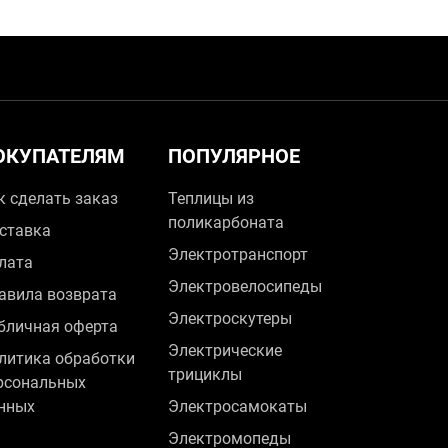
ОКУПАТЕЛЯМ
ПОПУЛЯРНОЕ
к сделать заказ
Теплицы из
поликарбоната
ставка
Электротранспорт
лата
Электровелосипеды
авила возврата
Электроскутеры
бличная оферта
Электрические
литика обработки
трициклы
рсональных
нных
Электросамокаты
Электромопеды