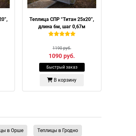
20”,
Теплица СПР “Титан 25х20”,
длина 6м, шаг 0,67м
1190 руб.
1090
руб.
Быстрый заказ
В корзину
цы в Орше
Теплицы в Гродно