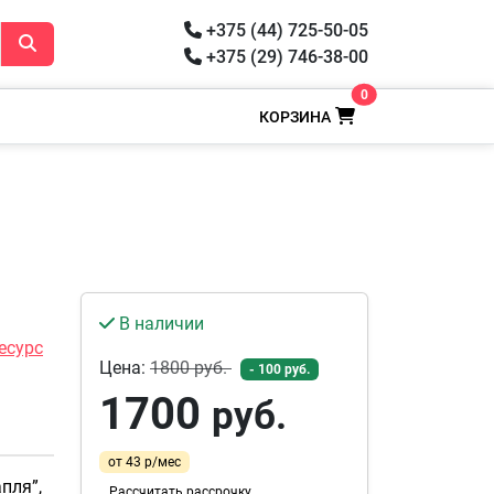
+375 (44) 725-50-05
+375 (29) 746-38-00
0
КОРЗИНА
В наличии
есурс
Цена:
1800
руб.
- 100 руб.
1700
руб.
от 43 р/мес
пля”,
Рассчитать рассрочку