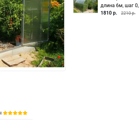
длина 6м, шаг 0
1810 р.
2210 р.
ы