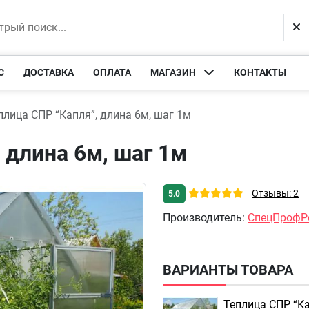
С
ДОСТАВКА
ОПЛАТА
МАГАЗИН
КОНТАКТЫ
плица СПР “Капля”, длина 6м, шаг 1м
 длина 6м, шаг 1м
Отзывы: 2
5.0
Производитель
:
СпецПрофР
ВАРИАНТЫ ТОВАРА
Теплица СПР “Ка