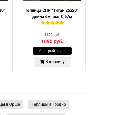
20”,
Теплица СПР “Титан 25х20”,
длина 6м, шаг 0,67м
1190 руб.
1090
руб.
Быстрый заказ
В корзину
цы в Орше
Теплицы в Гродно