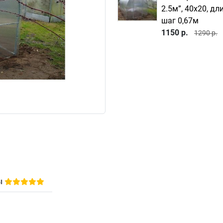
2.5м”, 40х20, дл
шаг 0,67м
1150 р.
1290 р.
ы