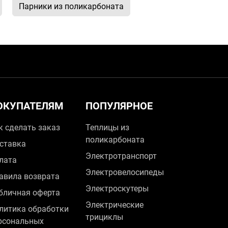
Парники из поликарбоната
ОКУПАТЕЛЯМ
ПОПУЛЯРНОЕ
к сделать заказ
Теплицы из
поликарбоната
ставка
Электротранспорт
лата
Электровелосипеды
авила возврата
Электроскутеры
бличная оферта
Электрические
литика обработки
трициклы
рсональных