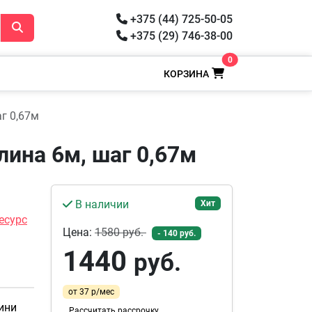
+375 (44) 725-50-05
+375 (29) 746-38-00
0
КОРЗИНА
г 0,67м
лина 6м, шаг 0,67м
В наличии
Хит
есурс
Цена:
1580
руб.
- 140 руб.
1440
руб.
от 37 р/мес
ини
Рассчитать рассрочку