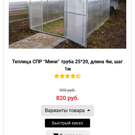
Теплица СПР “Мини” труба 25*20, длина 4м, шаг
1м
990 руб.
820
руб.
Варианты товара
Быстрый заказ