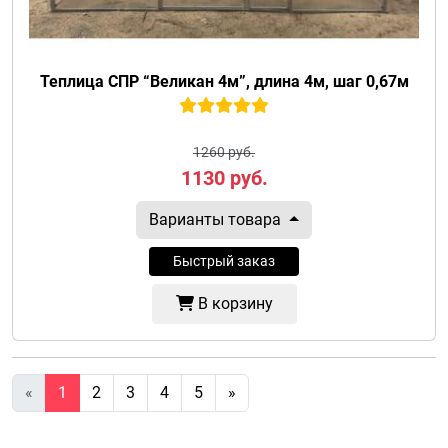
Теплица СПР “Великан 4м”, длина 4м, шаг 0,67м
1260 руб.
1130
руб.
Варианты товара
Быстрый заказ
В корзину
«
1
2
3
4
5
»